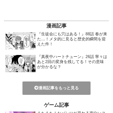
漫画記事
『生徒会にも穴はある！』88話 春が来
た…！メタ的に見ると歴史的瞬間を迎
えた件！
『真夜中ハートチューン』26話 寧々は
あと2回の変身を残してる！その意味
が分かるな？
漫画記事をもっと見る
ゲーム記事