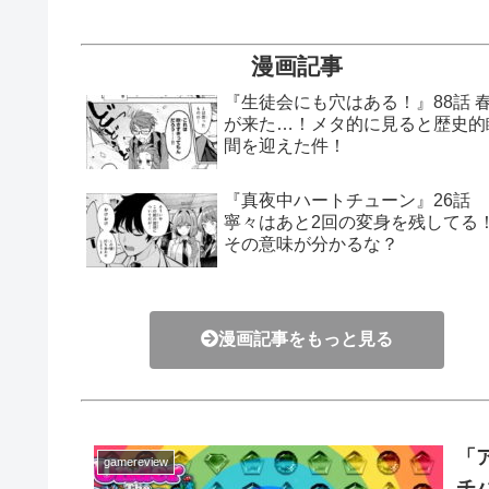
漫画記事
『生徒会にも穴はある！』88話 
が来た…！メタ的に見ると歴史的
間を迎えた件！
『真夜中ハートチューン』26話
寧々はあと2回の変身を残してる
その意味が分かるな？
漫画記事をもっと見る
「
gamereview
チ