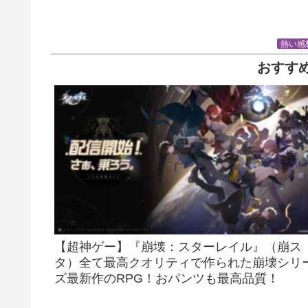
熱い感
おすす
【超神ゲー】『崩壊：スターレイル』（崩ス
タ）全て最高クオリティで作られた崩壊シリ
ズ最新作のRPG！おパンツも最高品質！