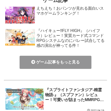
ゲーム記事
えちえち！おパンツが見れる面白いス
マホゲームランキング！
『ハイキュー!!FLY HIGH』（ハイフ
ラ）レビュー！実質カード式コマンド
RPGシステムなのにバレー試合してる
感の演出が神ってる件！
ゲーム記事をもっと見る
『スプライトファンタジア-精霊
gamereview
物語-』（スプファン）レビュ
ー！可愛いが詰まったMMRPG！
実はおパンツを鑑賞できるモード
もあるぞい！
2022.04.19