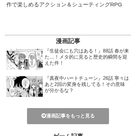
作で楽しめるアクション＆シューティングRPG
漫画記事
『生徒会にも穴はある！』88話 春が来
た…！メタ的に見ると歴史的瞬間を迎
えた件！
『真夜中ハートチューン』26話 寧々は
あと2回の変身を残してる！その意味
が分かるな？
漫画記事をもっと見る