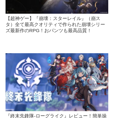
【超神ゲー】『崩壊：スターレイル』（崩ス
タ）全て最高クオリティで作られた崩壊シリー
ズ最新作のRPG！おパンツも最高品質！
『終末先鋒隊-ローグライク』レビュー！簡単操