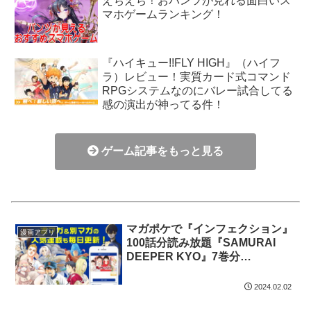
えちえち！おパンツが見れる面白いス
マホゲームランキング！
『ハイキュー!!FLY HIGH』（ハイフ
ラ）レビュー！実質カード式コマンド
RPGシステムなのにバレー試合してる
感の演出が神ってる件！
ゲーム記事をもっと見る
マガポケで『インフェクション』
漫画アプリ
100話分読み放題『SAMURAI
DEEPER KYO』7巻分
『CØDE:BREAKER』『ダイヤ
のA』『グラゼニ』5巻分キャン
2024.02.02
ペーン