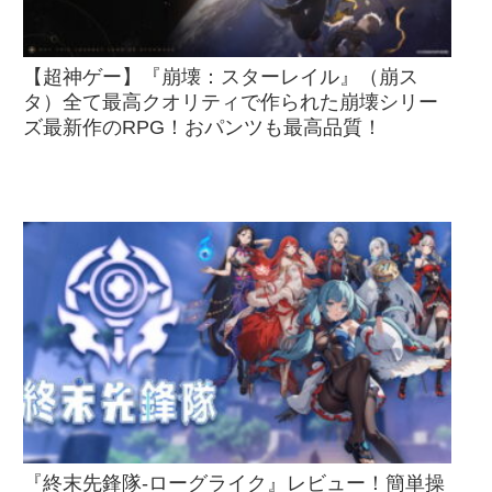
【超神ゲー】『崩壊：スターレイル』（崩ス
タ）全て最高クオリティで作られた崩壊シリー
ズ最新作のRPG！おパンツも最高品質！
『終末先鋒隊-ローグライク』レビュー！簡単操