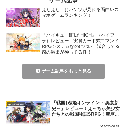
ゲーム記事
えちえち！おパンツが見れる面白いス
マホゲームランキング！
『ハイキュー!!FLY HIGH』（ハイフ
ラ）レビュー！実質カード式コマンド
RPGシステムなのにバレー試合してる
感の演出が神ってる件！
ゲーム記事をもっと見る
『戦国†恋姫オンライン ～奥宴新
gamereview
史～』レビュー！えっちぃ美少女
たちとの戦国物語SRPG！濃厚な
セッッッ！
2023.06.15