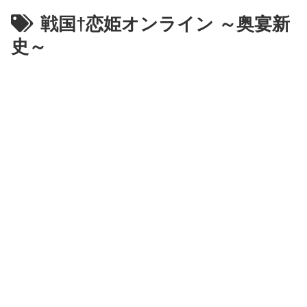
戦国†恋姫オンライン ～奥宴新
史～