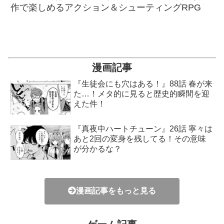
作で楽しめるアクション＆シューティングRPG
漫画記事
『生徒会にも穴はある！』88話 春が来
た…！メタ的に見ると歴史的瞬間を迎
えた件！
『真夜中ハートチューン』26話 寧々は
あと2回の変身を残してる！その意味
が分かるな？
漫画記事をもっと見る