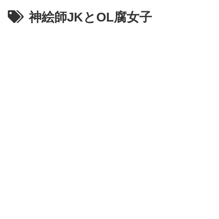
神絵師JKとOL腐女子