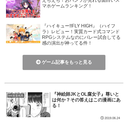
えちえち！おパンツが見れる面白いス
マホゲームランキング！
『ハイキュー!!FLY HIGH』（ハイフ
ラ）レビュー！実質カード式コマンド
RPGシステムなのにバレー試合してる
感の演出が神ってる件！
ゲーム記事をもっと見る
『神絵師JKとOL腐女子』尊いと
WEB漫画系
は何か？その答えはこの漫画にあ
る！
2019.06.24