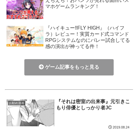
えちえち！おパンツが見れる面白いス
マホゲームランキング！
『ハイキュー!!FLY HIGH』（ハイフ
ラ）レビュー！実質カード式コマンド
RPGシステムなのにバレー試合してる
感の演出が神ってる件！
ゲーム記事をもっと見る
『それは密室の出来事』元引きこ
お勧め漫画
もり俳優としっかり者JC
2019.08.24