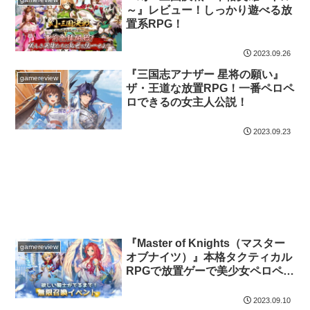
～』レビュー！しっかり遊べる放
置系RPG！
2023.09.26
『三国志アナザー 星将の願い』
gamereview
ザ・王道な放置RPG！一番ペロペ
ロできるの女主人公説！
2023.09.23
『Master of Knights（マスター
gamereview
オブナイツ）』本格タクティカル
RPGで放置ゲーで美少女ペロペロ
ゲー！
2023.09.10