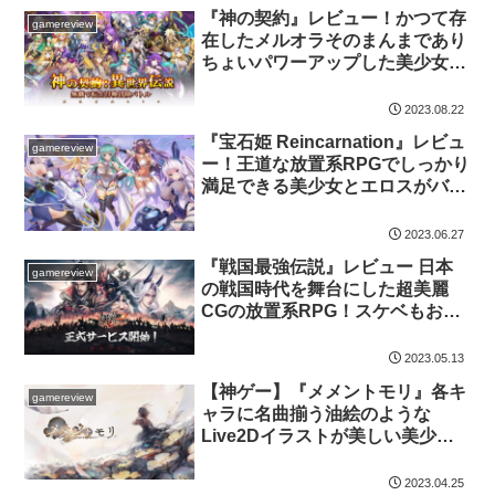
『神の契約』レビュー！かつて存
gamereview
在したメルオラそのまんまであり
ちょいパワーアップした美少女放
置RPG
2023.08.22
『宝石姫 Reincarnation』レビュ
gamereview
ー！王道な放置系RPGでしっかり
満足できる美少女とエロスがバッ
チリです！
2023.06.27
『戦国最強伝説』レビュー 日本
gamereview
の戦国時代を舞台にした超美麗
CGの放置系RPG！スケベもおパ
ンツもあるよ！
2023.05.13
【神ゲー】『メメントモリ』各キ
gamereview
ャラに名曲揃う油絵のような
Live2Dイラストが美しい美少女
放置RPG！神々しいおパンツも！
2023.04.25