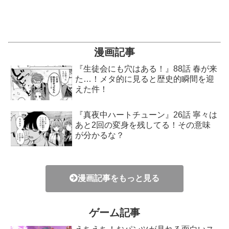
漫画記事
『生徒会にも穴はある！』88話 春が来
た…！メタ的に見ると歴史的瞬間を迎
えた件！
『真夜中ハートチューン』26話 寧々は
あと2回の変身を残してる！その意味
が分かるな？
漫画記事をもっと見る
ゲーム記事