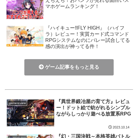
えちえち！おパンツが見れる面白いス
マホゲームランキング！
『ハイキュー!!FLY HIGH』（ハイフ
ラ）レビュー！実質カード式コマンド
RPGシステムなのにバレー試合してる
感の演出が神ってる件！
ゲーム記事をもっと見る
『異世界鍛冶屋の育て方』レビュ
gamereview
ー！ドット絵で紡がれるシンプル
ながらしっかり遊べる放置系RPG
2023.10.14
『幻・三国決戦～本格英雄バトル
gamereview