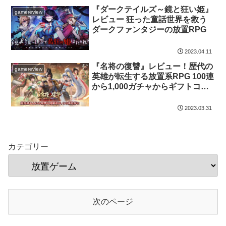
『ダークテイルズ～鏡と狂い姫』
gamereview
レビュー 狂った童話世界を救う
ダークファンタジーの放置RPG
2023.04.11
『名将の復讐』レビュー！歴代の
gamereview
英雄が転生する放置系RPG 100連
から1,000ガチャからギフトコー
ドと大盤振る舞いなサービス
2023.03.31
カテゴリー
次のページ