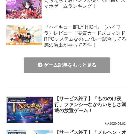
えちえち！おパンツが見れる面白いス
マホゲームランキング！
『ハイキュー!!FLY HIGH』（ハイフ
ラ）レビュー！実質カード式コマンド
RPGシステムなのにバレー試合してる
感の演出が神ってる件！
ゲーム記事をもっと見る
【サービス終了】「もののけ夜
gamereview
行」ファンシーなかわいらしさ満
載の放置ゲーム！
2020.06.02
【サービス終了】「メルヘン・オ
gamereview