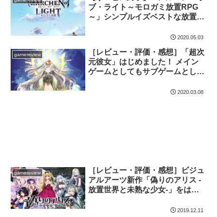
ブ・ライト～モロガミ放置RPG
～」シンプルイズベストな放置ゲ
ーム！
2020.05.03
［レビュー・評価・感想］「超次
gamereview
元彼女」はじめました！ メイン
ゲームとしてもサブゲームとして
も楽しめる！
2020.03.08
［レビュー・評価・感想］ビジュ
gamereview
アルアーツ新作「偽りのアリス -
放置世界と未熟な少女-」をはじ
めました！かつて美少女ゲームを
プレイして人もそうでない人も！
2019.12.11