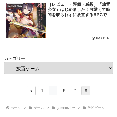
［レビュー・評価・感想］「放置
gamereview
少女」はじめました！可愛くて時
間を取られずに放置するRPGで楽
しい！
2019.11.24
カテゴリー
前
1
…
6
7
8
へ
ホーム
ゲーム
gamereview
放置ゲーム