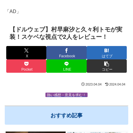
「AD」
【ドルウェブ】村早麻汐と久々利トモが実
装！スケベな視点で2人をレビュー！
X
Facebook
はてブ
Pocket
LINE
コピー
2023.04.04
2024.04.04
熱い感想・意見を求む！
おすすめ記事