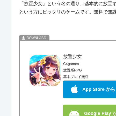
「放置少女」という名の通り、基本的に放置
という方にピッタリのゲームです。無料で無
放置少女
C4games
放置系RPG
基本プレイ無料
App Store
Google Pla