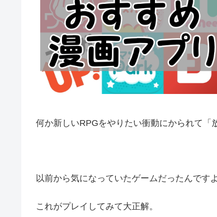
何か新しいRPGをやりたい衝動にかられて「
以前から気になっていたゲームだったんです
これがプレイしてみて大正解。