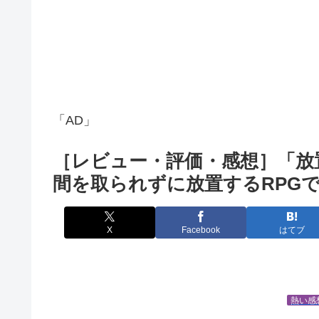
「AD」
［レビュー・評価・感想］「放
間を取られずに放置するRPG
X
Facebook
はてブ
熱い感