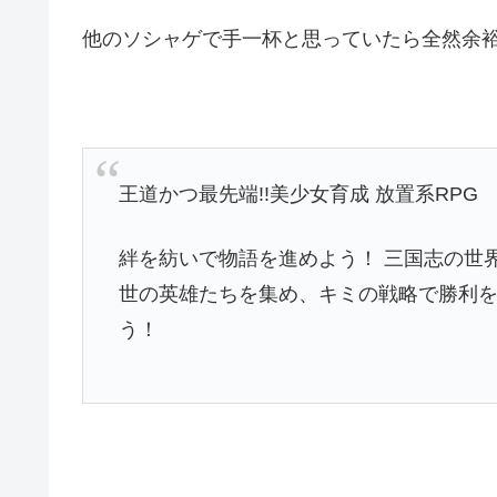
他のソシャゲで手一杯と思っていたら全然余
王道かつ最先端!!美少女育成 放置系RPG
絆を紡いで物語を進めよう！ 三国志の世
世の英雄たちを集め、キミの戦略で勝利
う！