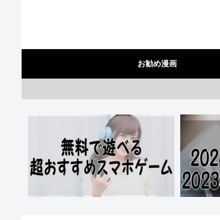
お勧め漫画