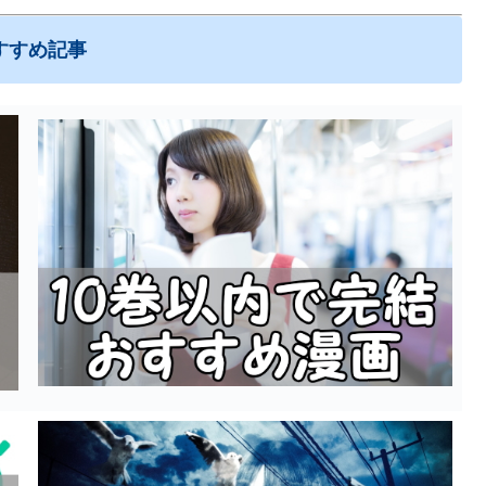
すすめ記事