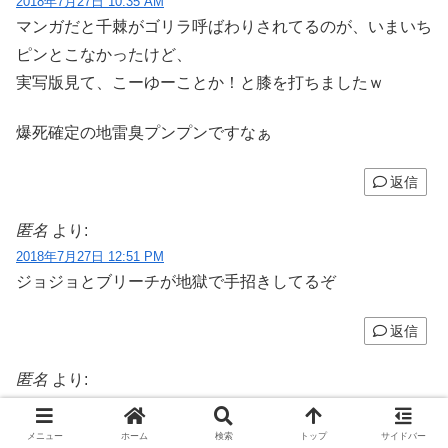
2018年7月27日 10:35 AM
マンガだと千棘がゴリラ呼ばわりされてるのが、いまいち
ピンとこなかったけど、
実写版見て、こーゆーことか！と膝を打ちましたｗ
爆死確定の地雷臭プンプンですなぁ
返信
匿名
より:
2018年7月27日 12:51 PM
ジョジョとブリーチが地獄で手招きしてるぞ
返信
匿名
より:
2018年7月27日 2:59 PM
ブリーチもですが、髪の形と色が実写だとどうしても引っ
メニュー
ホーム
検索
トップ
サイドバー