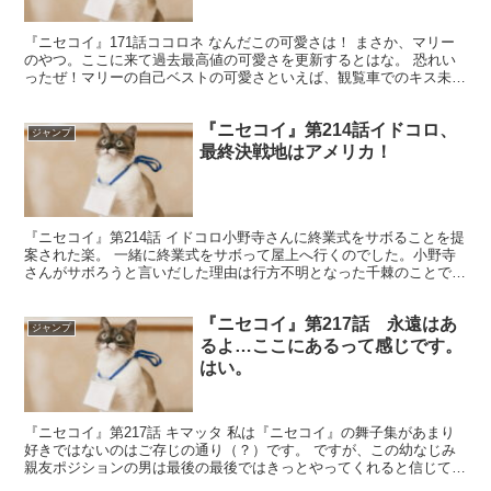
『ニセコイ』171話ココロネ なんだこの可愛さは！ まさか、マリー
のやつ。ここに来て過去最高値の可愛さを更新するとはな。 恐れい
ったぜ！マリーの自己ベストの可愛さといえば、観覧車でのキス未遂
でしたが、それを安々と悠々と越えていきおった。 今...
『ニセコイ』第214話イドコロ、
ジャンプ
最終決戦地はアメリカ！
『ニセコイ』第214話 イドコロ小野寺さんに終業式をサボることを提
案された楽。 一緒に終業式をサボって屋上へ行くのでした。小野寺
さんがサボろうと言いだした理由は行方不明となった千棘のことでし
た。 なぜ千棘がいなくなったのかを話す2人。 そこ...
『ニセコイ』第217話 永遠はあ
ジャンプ
るよ…ここにあるって感じです。
はい。
『ニセコイ』第217話 キマッタ 私は『ニセコイ』の舞子集があまり
好きではないのはご存じの通り（？）です。 ですが、この幼なじみ
親友ポジションの男は最後の最後ではきっとやってくれると信じてい
たんですよ。 何がって、千棘軍の猛攻撃にジリ貧状態...