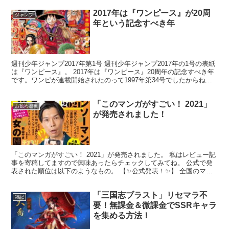
2017年は『ワンピース』が20周
ジャンプ
年という記念すべき年
週刊少年ジャンプ2017年第1号 週刊少年ジャンプ2017年の1号の表紙
は『ワンピース』。 2017年は『ワンピース』20周年の記念すべき年
です。ワンピが連載開始されたのって1997年第34号でしたからね。
あれから20年か…。ジャンプのレジ...
「このマンガがすごい！ 2021」
お勧め漫画
が発売されました！
「このマンガがすごい！ 2021」が発売されました。 私はレビュー記
事を寄稿してますので興味あったらチェックしてみてね。 公式で発
表された順位は以下のようなもの。 【✨公式発表！✨】 全国のマン
ガ好きの皆様、お待たせいたしました！ 『このマ...
「三国志ブラスト」リセマラ不
雑記
要！無課金＆微課金でSSRキャラ
を集める方法！