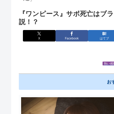
『ワンピース』サボ死亡はブ
説！？
X
Facebook
はてブ
熱い感
お