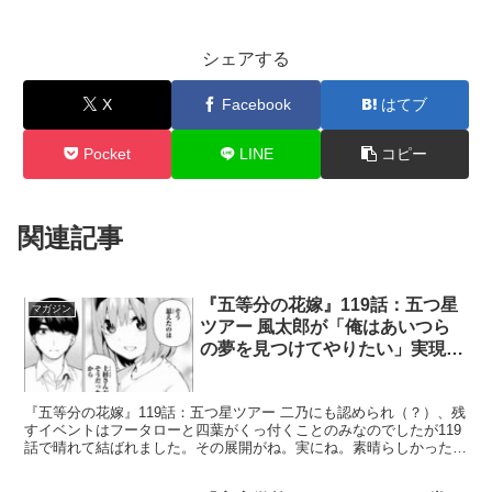
シェアする
X
Facebook
はてブ
Pocket
LINE
コピー
関連記事
『五等分の花嫁』119話：五つ星
マガジン
ツアー 風太郎が「俺はあいつら
の夢を見つけてやりたい」実現し
家庭教師卒業した件！
『五等分の花嫁』119話：五つ星ツアー 二乃にも認められ（？）、残
すイベントはフータローと四葉がくっ付くことのみなのでしたが119
話で晴れて結ばれました。その展開がね。実にね。素晴らしかったん
だ。 三玖ちゃん派の自分でも心から祝福したいと思...