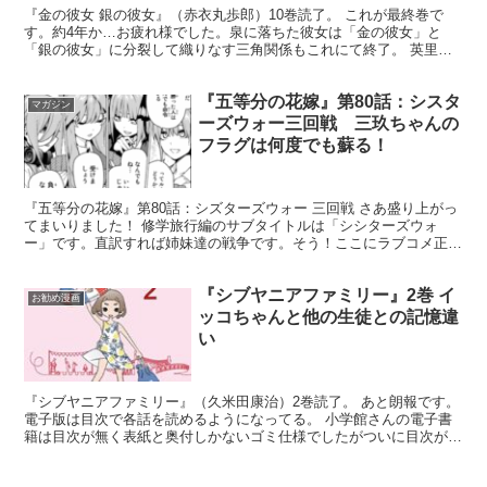
『金の彼女 銀の彼女』（赤衣丸歩郎）10巻読了。 これが最終巻で
す。約4年か…お疲れ様でした。泉に落ちた彼女は「金の彼女」と
「銀の彼女」に分裂して織りなす三角関係もこれにて終了。 英里華
を“金と銀”に分けた『叫びの泉』から現れた、第三の英里...
『五等分の花嫁』第80話：シスタ
マガジン
ーズウォー三回戦 三玖ちゃんの
フラグは何度でも蘇る！
『五等分の花嫁』第80話：シズターズウォー 三回戦 さあ盛り上がっ
てまいりました！ 修学旅行編のサブタイトルは「シシターズウォ
ー」です。直訳すれば姉妹達の戦争です。そう！ここにラブコメ正妻
戦争が勃発しているのだ。修羅場ってやつですよ。いいね...
『シブヤニアファミリー』2巻 イ
お勧め漫画
ッコちゃんと他の生徒との記憶違
い
『シブヤニアファミリー』（久米田康治）2巻読了。 あと朗報です。
電子版は目次で各話を読めるようになってる。 小学館さんの電子書
籍は目次が無く表紙と奥付しかないゴミ仕様でしたがついに目次が付
いた！電子派であの話何だったか？あのキャラのあそこ...