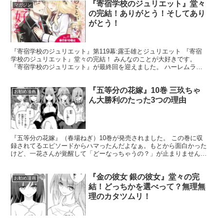
『寄宿学校のジュリエット』堂々
マガジン
の完結！ありがとう！そしてあり
がとう！
『寄宿学校のジュリエット』第119幕:露壬雄とジュリエット 『寄宿
学校のジュリエット』堂々の完結！ みんなのことが大好きです。
『寄宿学校のジュリエット』が最終回を迎えました。 ハーレムラブ
コメとは一線を画し、1話からひたすら露壬雄とジュリ...
『五等分の花嫁』10巻 三玖ちゃ
お勧め漫画
ん大勝利のたった3つの理由
『五等分の花嫁』（春場ねぎ）10巻が発売されました。 この巻に収
録されてるエピソードからハマったんだよなぁ。もとから面白かった
けど、一花さんが覚醒して「どーなっちゃうの？」が止まりませんで
した。表紙は四葉だけどメインは一花さんかな。てか五等...
『金の彼女 銀の彼女』堂々の完
お勧め漫画
結！どっちかを選べって？無理無
理のカタツムリ！