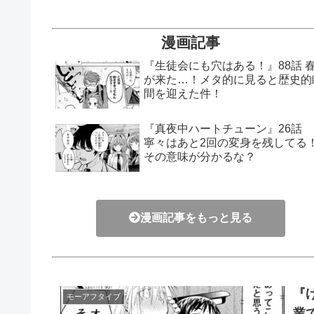
漫画記事
『生徒会にも穴はある！』88話 
が来た…！メタ的に見ると歴史的
間を迎えた件！
『真夜中ハートチューン』26話
寧々はあと2回の変身を残してる
その意味が分かるな？
漫画記事をもっと見る
『
モーアフタイブ
業