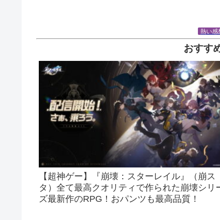
熱い感
おすす
【超神ゲー】『崩壊：スターレイル』（崩ス
タ）全て最高クオリティで作られた崩壊シリ
ズ最新作のRPG！おパンツも最高品質！