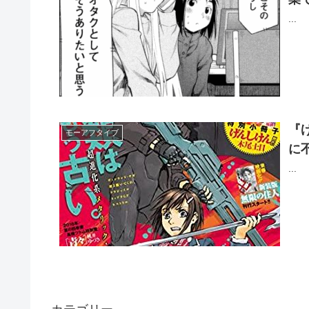
...
『
モーアフタイブ
に
...