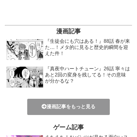
漫画記事
『生徒会にも穴はある！』88話 春が来
た…！メタ的に見ると歴史的瞬間を迎
えた件！
『真夜中ハートチューン』26話 寧々は
あと2回の変身を残してる！その意味
が分かるな？
漫画記事をもっと見る
ゲーム記事