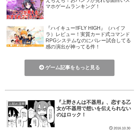
えちえち！おパンツが見れる面白いス
マホゲームランキング！
『ハイキュー!!FLY HIGH』（ハイフ
ラ）レビュー！実質カード式コマンド
RPGシステムなのにバレー試合してる
感の演出が神ってる件！
ゲーム記事をもっと見る
『上野さんは不器用』、恋する乙
お勧め漫画
女が不器用で想いを伝えられない
のはロック！
2016.10.30