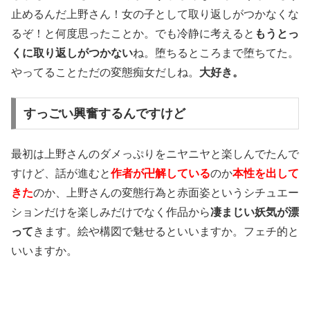
止めるんだ上野さん！女の子として取り返しがつかなくな
るぞ！と何度思ったことか。でも冷静に考えると
もうとっ
くに取り返しがつかない
ね。堕ちるところまで堕ちてた。
やってることただの変態痴女だしね。
大好き。
すっごい興奮するんですけど
最初は上野さんのダメっぷりをニヤニヤと楽しんでたんで
すけど、話が進むと
作者が卍解している
のか
本性を出して
きた
のか、上野さんの変態行為と赤面姿というシチュエー
ションだけを楽しみだけでなく作品から
凄まじい妖気が漂
って
きます。絵や構図で魅せるといいますか。フェチ的と
いいますか。