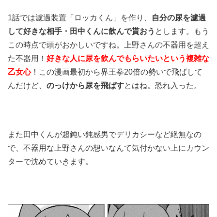
1話では濾過装置「ロッカくん」を作り、
自分の尿を濾過
して好きな相手・田中くんに飲んで貰おう
とします。もう
この時点で頭がおかしいですね。上野さんの不器用を超え
た不器用！
好きな人に尿を飲んでもらいたいという複雑な
乙女心
！この漫画最初から界王拳20倍の勢いで飛ばして
んだけど、
のっけから尿を飛ばす
とはね。恐れ入った。
また田中くんが超鈍い鈍感男でデリカシーなど絶無なの
で、不器用な上野さんの想いなんて気付かない上にカウン
ターで沈めていきます。