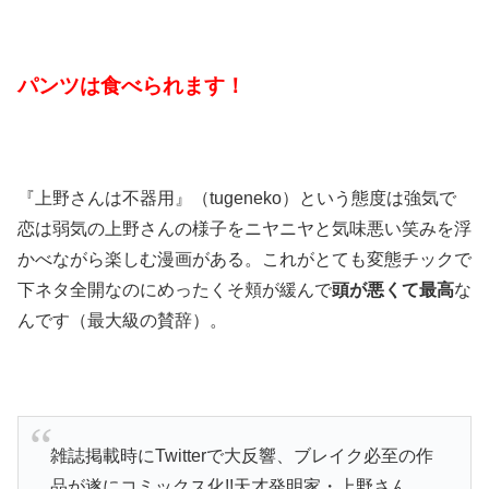
パンツは食べられます！
『上野さんは不器用』（
tugeneko
）という態度は強気で
恋は弱気の上野さんの様子をニヤニヤと気味悪い笑みを浮
かべながら楽しむ漫画がある。これがとても変態チックで
下ネタ全開なのにめったくそ頬が緩んで
頭が悪くて最高
な
んです（最大級の賛辞）。
雑誌掲載時にTwitterで大反響、ブレイク必至の作
品が遂にコミックス化!!天才発明家・上野さん、