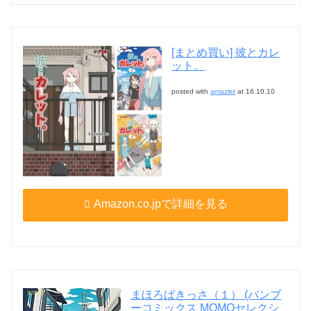
[まとめ買い] 彼とカレ
ット。
posted with
amazlet
at 16.10.10
Amazon.co.jpで詳細を見る
まほろばきっさ（１） (バンブ
ーコミックス MOMOセレクシ