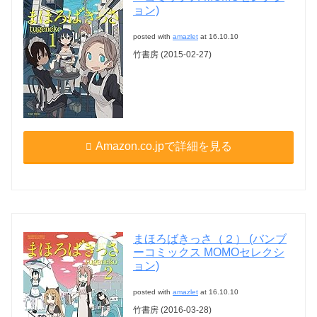
ョン)
posted with
amazlet
at 16.10.10
竹書房 (2015-02-27)
Amazon.co.jpで詳細を見る
まほろばきっさ（２） (バンブ
ーコミックス MOMOセレクシ
ョン)
posted with
amazlet
at 16.10.10
竹書房 (2016-03-28)