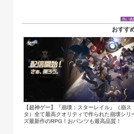
熱い感
おすす
【超神ゲー】『崩壊：スターレイル』（崩ス
タ）全て最高クオリティで作られた崩壊シリ
ズ最新作のRPG！おパンツも最高品質！