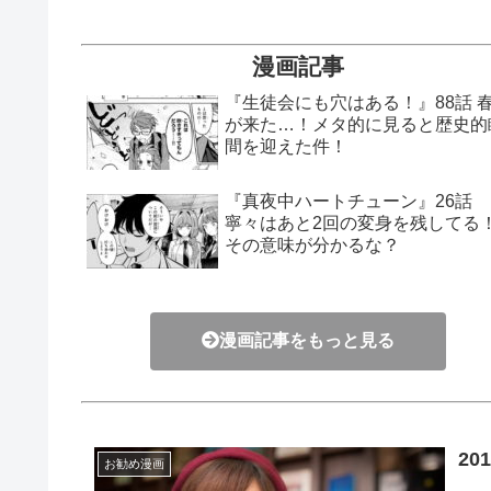
漫画記事
『生徒会にも穴はある！』88話 
が来た…！メタ的に見ると歴史的
間を迎えた件！
『真夜中ハートチューン』26話
寧々はあと2回の変身を残してる
その意味が分かるな？
漫画記事をもっと見る
2
お勧め漫画
...