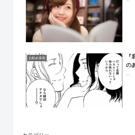
『
お勧め漫画
の
...