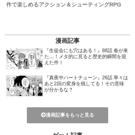
作で楽しめるアクション＆シューティングRPG
漫画記事
『生徒会にも穴はある！』88話 春が来
た…！メタ的に見ると歴史的瞬間を迎
えた件！
『真夜中ハートチューン』26話 寧々は
あと2回の変身を残してる！その意味
が分かるな？
漫画記事をもっと見る