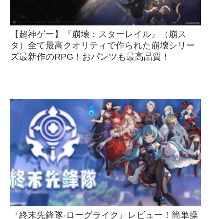
【超神ゲー】『崩壊：スターレイル』（崩ス
タ）全て最高クオリティで作られた崩壊シリー
ズ最新作のRPG！おパンツも最高品質！
『終末先鋒隊-ローグライク』レビュー！簡単操