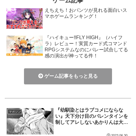
ゲーム記事
えちえち！おパンツが見れる面白いス
マホゲームランキング！
『ハイキュー!!FLY HIGH』（ハイフ
ラ）レビュー！実質カード式コマンド
RPGシステムなのにバレー試合してる
感の演出が神ってる件！
ゲーム記事をもっと見る
『幼馴染とはラブコメにならな
マガジン
い』天下分け目のバレンタインを
制してアレしないあかりんは大正
義ヒロインである！
2023.06.30