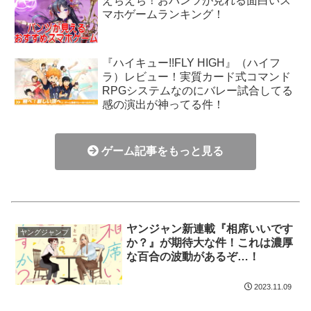
えちえち！おパンツが見れる面白いス
マホゲームランキング！
『ハイキュー!!FLY HIGH』（ハイフ
ラ）レビュー！実質カード式コマンド
RPGシステムなのにバレー試合してる
感の演出が神ってる件！
ゲーム記事をもっと見る
ヤンジャン新連載『相席いいです
ヤングジャンプ
か？』が期待大な件！これは濃厚
な百合の波動があるぞ…！
2023.11.09