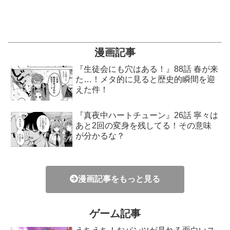
漫画記事
『生徒会にも穴はある！』88話 春が来
た…！メタ的に見ると歴史的瞬間を迎
えた件！
『真夜中ハートチューン』26話 寧々は
あと2回の変身を残してる！その意味
が分かるな？
漫画記事をもっと見る
ゲーム記事