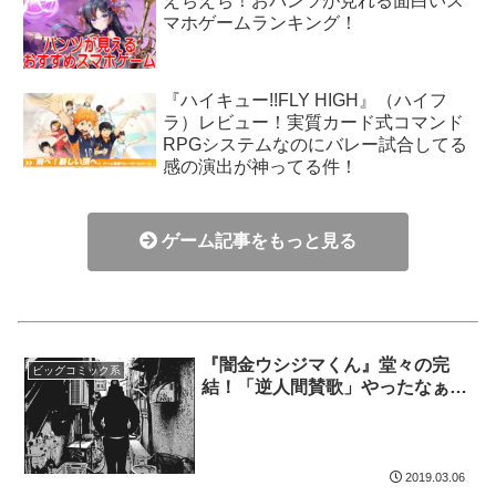
えちえち！おパンツが見れる面白いス
マホゲームランキング！
『ハイキュー!!FLY HIGH』（ハイフ
ラ）レビュー！実質カード式コマンド
RPGシステムなのにバレー試合してる
感の演出が神ってる件！
ゲーム記事をもっと見る
『闇金ウシジマくん』堂々の完
ビッグコミック系
結！「逆人間賛歌」やったなぁ…
2019.03.06