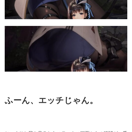
ふーん、エッチじゃん。