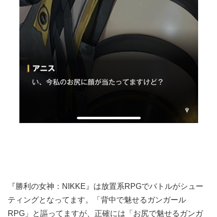
『勝利の女神：NIKKE』は放置系RPGでバトルがシュー
ティングとなってます。「背中で魅せるガンガール
RPG」と謳ってますが、正確には「お尻で魅せるガンガ