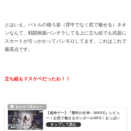
とはいえ、バトルの後ろ姿（背中でなく尻で魅せる）ネオ
ンなんて、戦闘画面パンチラしてる上に立ち絵でも武器に
スカートが引っかかってパンモロしてます。これはこれで
最高点です。
立ち絵もドスケベだったわ！！
【超神ゲー】『勝利の女神：NIKKE』レビュ
ー！お尻で魅せるガンガールRPG！おっぱい
もおパンツもグッド