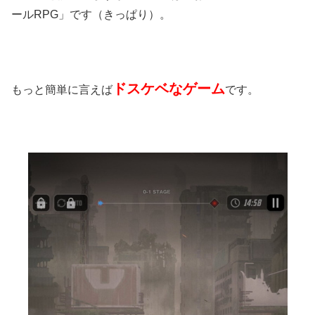
ールRPG」です（きっぱり）。
ドスケベなゲーム
もっと簡単に言えば
です。