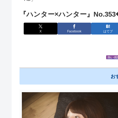
『ハンター×ハンター』No.3
X
Facebook
はてブ
熱い感
お