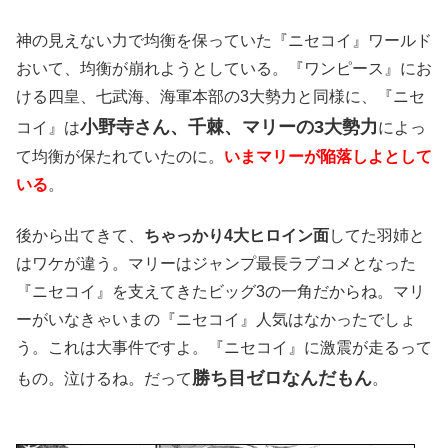
神の見えない力で均衡を保っていた『ニセコイ』ワールド
おいて、均衡が崩れようとしている。『ワンピース』にお
ける四皇、七武海、海軍本部の3大勢力と同様に、『ニセ
小野寺さん、千棘、マリーの3大勢力
コイ』は
によっ
て均衡が保たれていたのに。
いまマリーが陥落しよとして
いる
。
後から出てきて、
ちゃっかり4大ヒロイン面
してた羽姉と
はワケが違う。マリーはジャンプ最長ラブコメとなった
『ニセコイ』を支えてきたビッグ3の一角だからね。マリ
ーがいなきゃいまの『ニセコイ』人気はなかったでしょ
う。これは大事件ですよ。『ニセコイ』に激震が走るって
勝ち目ゼロなんだもん
もの。泣けるね。だって
。