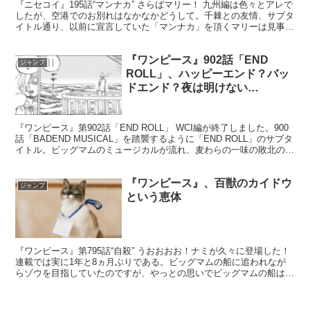
『ニセコイ』195話“マンナカ” さらばマリー！ 九州編は色々とアレで
したが、空港でのお別れはなかなかどうして。千棘との友情、サブタ
イトル通り、以前に宣言していた「マンナカ」を頂くマリーは見事な
ラストだったと思います。 しかし、羽姉は結局最...
『ワンピース』902話「END
ジャンプ
ROLL」、ハッピーエンド？バッ
ドエンド？夜は明けない…
『ワンピース』第902話「END ROLL」 WCI編が終了しました。900
話「BADEND MUSICAL」を踏襲するように「END ROLL」のサブタ
イトル。ビッグマムのミュージカルが流れ、麦わらの一味の敗北のよ
うに幕引きである。 もと...
『ワンピース』、百獣のカイドウ
ジャンプ
という恵体
『ワンピース』第795話“自殺” うおおおお！ナミが久々に登場した！
連載では実に1年と8ヵ月ぶりである。ビッグマムの船に追われなが
らゾウを目指していたのですが、やっとの思いでビッグマムの船はま
いたようです。しかし何か事件に予感。カイドウの...