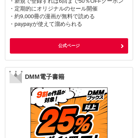
・新規で登録すれば6回まで50％OFFクーポン
・定期的にオリジナルのセール開催
・約9,000冊の漫画が無料で読める
・paypayが使えて溜められる
公式ページ
DMM電子書籍