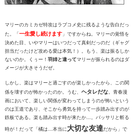
マリーのカミカゼ特攻はラブコメ史に残るような告白だっ
一生愛し続けます
た。「
」ですからね。マリーの覚悟を
決めた目、いやマリーはいつだって真剣だっのだ（ギャグ
担当だったけど攻める愛は本気！）。もう、楽は振るしか
ないのか。くぅー！
羽姉と違って
マリーが振られるのはダ
メージが大きそうだぜ。
しかし、楽はマリーと過ごすのが楽しかったから、この関
ヘタレだな
係を壊すのが怖かったのか。うむ、
。青春漫
画において、楽しい関係が変わってしまうのが怖いという
のは王道であり、そこから勇気を持って一歩踏み出すのが
鉄板である。楽も踏み出す時が来たか…。バッサリと斬る
大切な友達
時が！だって「橘は…本当に
だから」で