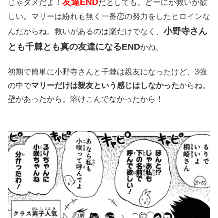
友達END
じゃダメだよ！
だとしても、どーにか救いが欲
しい。マリーは紛れも無く一番恋の努力をしたヒロインな
小野寺さん
んだからね。救いがあるのは楽だけでなく、
とも千棘とも真の友達になるEND
かね。
初期で簡単に小野寺さんと千棘は親友になったけど、3強
の中で
マリーだけは親友という感じはしなかった
からね。
壁があったから。溶けこんでなかったから！