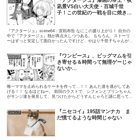
『アクタージュ』漆黒の帝王・夜
ジャンプ
凪景VS白い大天使・百城千世
子！この世紀の一戦を目に焼き付
けろ！
『アクタージュ』scene64：宣戦布告 なにこの盛り上がり！ 自分の
中で『アクタージュ』熱が再点火しつつある。 もちろん、ストーリ
ーはずっと安定して面白かったんですけど、やはり千世子ちゃんが表
に出てくると自分の中で受け取る印象が全然違いま...
『ワンピース』、ビッグマムを引
ジャンプ
き寄せる＆時間って無理ゲーじゃ
ないか…
唯一ママを止められるケーキを作って…！！ あんた達を逃がしてあ
げる！！ なるほどねー。 前回のラストで、シフォンとプリンちゃん
がサンジ達を発見して、見つけたからどうすんじゃろと謎に思ってた
んだけど、サンジにケーキ作りを手伝って貰うってことだ...
『ニセコイ』195話マンナカ ま
ジャンプ
だ慌てるような時間じゃない