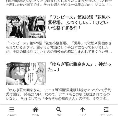
前の海賊騒ぎのどさくさで盗まれてしまったしまったもの。ワノ国中
を悲しませた国宝です。それを盗んだのは一体誰なのか。ゾロは「ま
ー、モリアが盗んだんだろうな」と想像していました。 ...
『ワンピース』第928話〝花魁小
ジャンプ
紫登場〟 ふつくしい…！けどい
い性格すぎる件！
『ワンピース』第928話〝花魁小紫登場〟 「兎丼」で収監＆労働させ
られているルフィ。雷ぞうが救出に行く手はずになっておりました
が、手錠の鍵は見つけたものの海楼石の箱にしまわれてるぐらい管理
が厳重のため、もう少し待って欲しいとのこと。雷ぞうは...
『ゆらぎ荘の幽奈さん』、神だっ
ゆらぎ荘の幽奈さん
た…！
『ゆらぎ荘の幽奈さん』 アニメBD同梱限定版11巻がアマゾンで予約
受付開始。 発売は7月4日なので、アニメもこの頃に放送されてるの
かなと。 それにしても『ゆらぎ荘の幽奈さん』の作者、ミウラタダ
ヒロ先生には平伏するしかない。ミウラ先生はおそら...
『ワンピース』、カポネのビッグ
ジャンプ
メニュー
ホーム
検索
トップ
サイドバー
マムの首取り計画は誰が協力者な