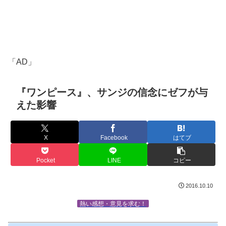
「AD」
『ワンピース』、サンジの信念にゼフが与
えた影響
X
Facebook
はてブ
Pocket
LINE
コピー
2016.10.10
熱い感想・意見を求む！