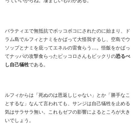
っていいからね。凄まじいものがある。
バラティエで無抵抗でボッコボコにされたのに始まり、ド
ラム島でルフィとナミをかばって大怪我するし、空島でウ
ソップとナミを庇ってエネルの雷食らう…。悟飯をかばっ
てナッパの攻撃食らったピッコロさんもビックリの
恐るべ
し自己犠牲
である。
ルフィからは「死ぬのは恩返しじゃない」とか「勝手なこ
とするな」なんて言われても、サンジは自己犠牲を止める
気はサラサラ無い。これもゼフの影響によるところが大き
いでしょう。