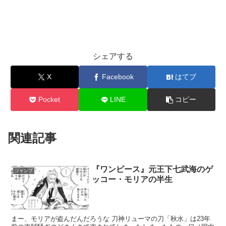
シェアする
X
Facebook
はてブ
Pocket
LINE
コピー
関連記事
『ワンピース』元王下七武海のゲ
ジャンプ
ッコー・モリアの半生
まー、モリアが盗んだんだろうな 刀神リューマの刀「秋水」は23年