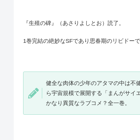
『生殖の碑』（あさりよしとお）読了。
1巻完結の絶妙なSFであり思春期のリビドー
健全な肉体の少年のアタマの中は不
ら宇宙規模で展開する「まんがサイ
かなり異質なラブコメ？全一巻。