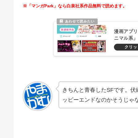
※「マンガPark」なら白泉社系作品無料で読めます。
漫画アプリ
ニマル系」
める！おす
きちんと青春したSFです。伏
ッピーエンドなのかそうじゃ