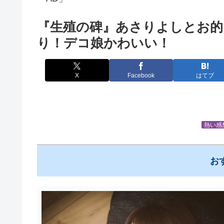
『生殖の碑』あさりよしとお
り！デコ娘かわいい！
X
Facebook
はてブ
熱い感
お