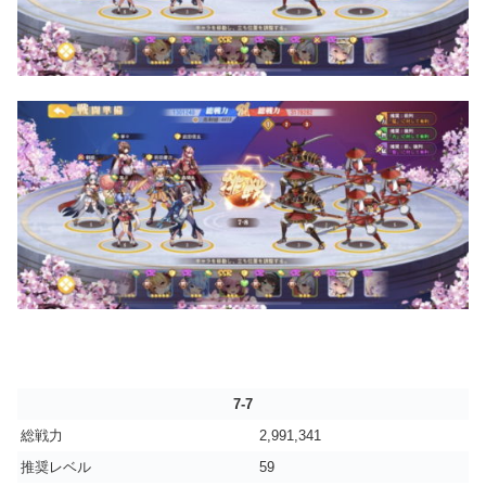
7-7
総戦力
2,991,341
推奨レベル
59