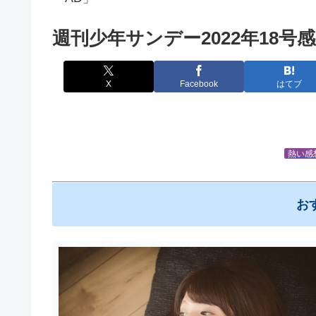
週刊少年サンデー2022年18号
X
Facebook
はてブ
熱い感
お