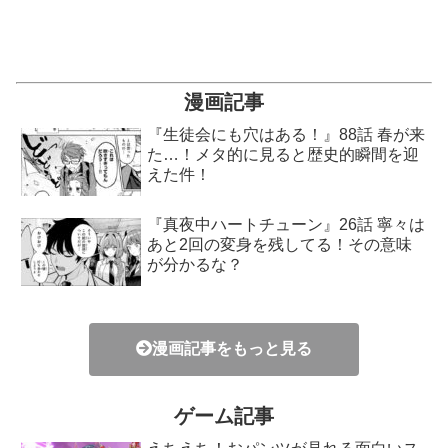
漫画記事
『生徒会にも穴はある！』88話 春が来
た…！メタ的に見ると歴史的瞬間を迎
えた件！
『真夜中ハートチューン』26話 寧々は
あと2回の変身を残してる！その意味
が分かるな？
漫画記事をもっと見る
ゲーム記事