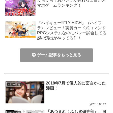
えちえち！おパンツが見れる面白いス
マホゲームランキング！
『ハイキュー!!FLY HIGH』（ハイフ
ラ）レビュー！実質カード式コマンド
RPGシステムなのにバレー試合してる
感の演出が神ってる件！
ゲーム記事をもっと見る
2018年7月で個人的に面白かった
お勧め漫画
漫画！
2018.08.12
『あつまれ！ふしぎ研究部』、可
お勧め漫画