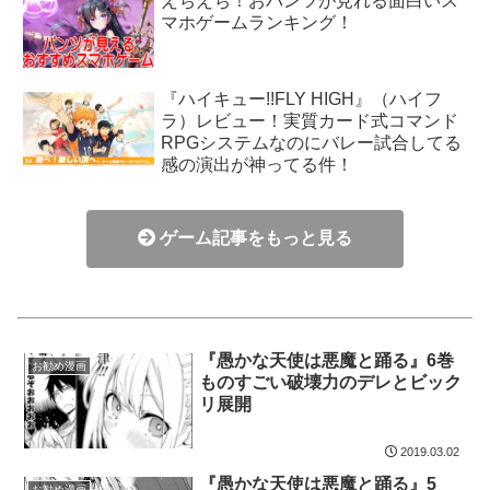
えちえち！おパンツが見れる面白いス
マホゲームランキング！
『ハイキュー!!FLY HIGH』（ハイフ
ラ）レビュー！実質カード式コマンド
RPGシステムなのにバレー試合してる
感の演出が神ってる件！
ゲーム記事をもっと見る
『愚かな天使は悪魔と踊る』6巻
お勧め漫画
ものすごい破壊力のデレとビック
リ展開
2019.03.02
『愚かな天使は悪魔と踊る』5
お勧め漫画