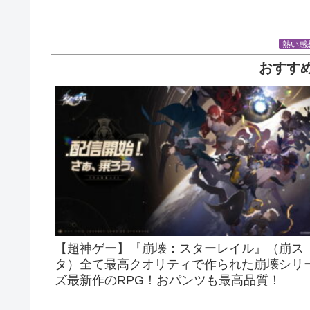
熱い感
おすす
【超神ゲー】『崩壊：スターレイル』（崩ス
タ）全て最高クオリティで作られた崩壊シリ
ズ最新作のRPG！おパンツも最高品質！