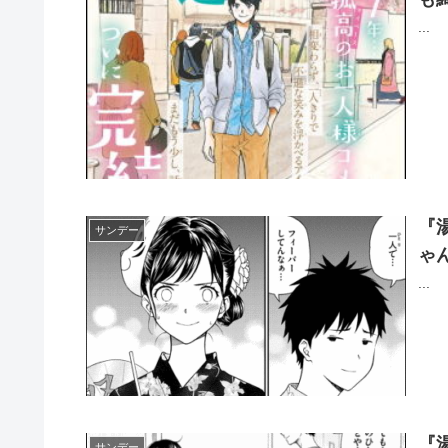
...
『
サンデー
ゃ
...
『
サンデー