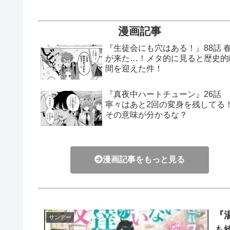
漫画記事
『生徒会にも穴はある！』88話 
が来た…！メタ的に見ると歴史的
間を迎えた件！
『真夜中ハートチューン』26話
寧々はあと2回の変身を残してる
その意味が分かるな？
漫画記事をもっと見る
『
サンデー
も