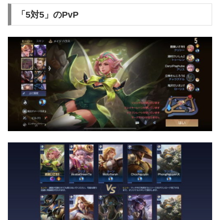
「5対5」のPvP