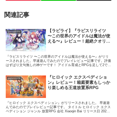
関連記事
【ラピライ】『ラピスリライツ
gamereview
〜この世界のアイドルは魔法が使
える〜』レビュー！超絶クオリテ
ィで作られた「アイドル＋RPG」
の萌え萌えキュンな神作！
『ラピスリライツ 〜この世界のアイドルは魔法が使える〜』がリリ
ースされました。早速遊んでみたのでプレイレビュー記事です。評価
はずばり文句無しの神ゲーです！ アイドル育成とRPGを足して2で割
らずに面白さが何倍にも跳ね上がっている。グラフィッ...
『ヒロイック エクスペディショ
gamereview
ン』レビュー！箱庭要素もしっか
り楽しめる王道放置系RPG
『ヒロイック エクスペディション』がリリースされました。 早速遊
んでみたのでプレイレビュー記事です。 タイトル ヒロイック エクス
ペディション ジャンル 放置RPG 会社 Xiaoqin Bai リリース日 2022
年10月19日 対応端末...