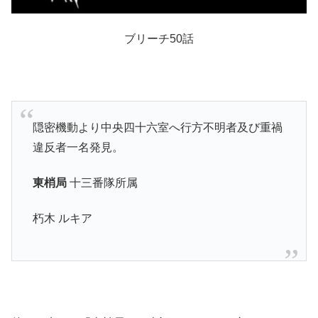
ブリーチ50話
隠密機動より中央四十六室へ行方不明者及び重禍
違反者一名発見。
東梢局
十三番隊所属
朽木 ルキア