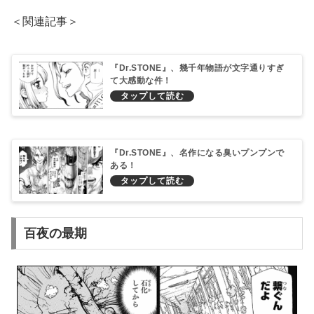
＜関連記事＞
『Dr.STONE』、幾千年物語が文字通りすぎ
て大感動な件！
『Dr.STONE』、名作になる臭いプンプンで
ある！
百夜の最期