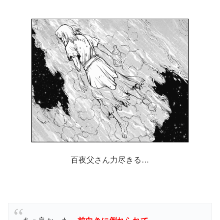
百夜父さん力尽きる…