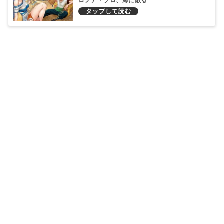
ロノア・ゾロ、海に散る