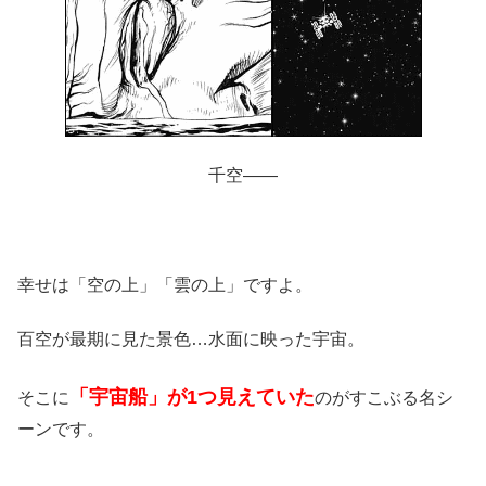
千空――
幸せは「空の上」「雲の上」ですよ。
百空が最期に見た景色…水面に映った宇宙。
「宇宙船」が1つ見えていた
そこに
のがすこぶる名シ
ーンです。