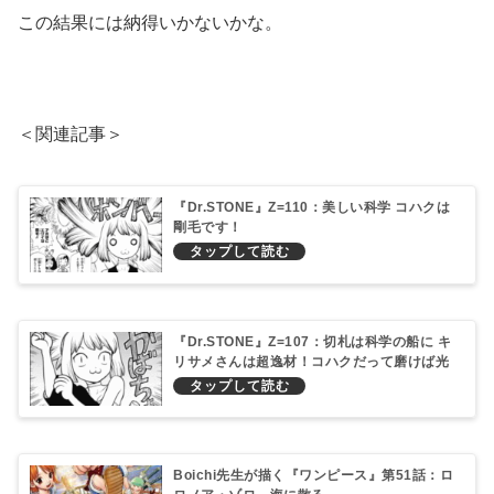
この結果には納得いかないかな。
＜関連記事＞
『Dr.STONE』Z=110：美しい科学 コハクは
剛毛です！
『Dr.STONE』Z=107：切札は科学の船に キ
リサメさんは超逸材！コハクだって磨けば光
るはず…
Boichi先生が描く『ワンピース』第51話：ロ