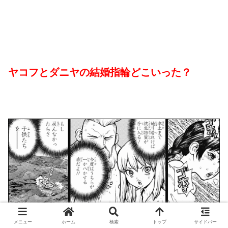
ヤコフとダニヤの結婚指輪どこいった？
メニュー
ホーム
検索
トップ
サイドバー
45話