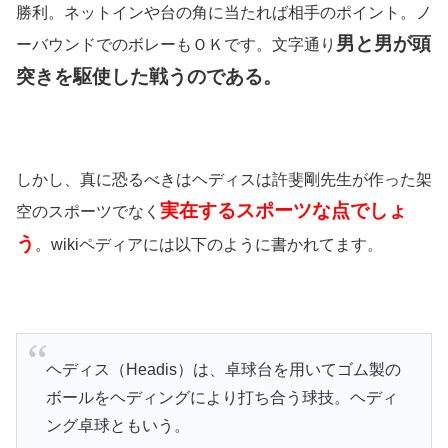
勝利。ネットインや台の角に当たれば相手のポイント。ノ
男と男が頭
ーバウンドでのボレーもＯＫです。文字通り
突きを駆使した戦うのである。
しかし、真に恐るべきはヘディスは許斐剛先生が作った架
実在するスポーツな点でしょ
空のスポーツでなく
う
。wikiペディアには以下のように書かれてます。
ヘディス（Headis）は、卓球台を用いてゴム製の
ボールをヘディングにより打ち合う球技。ヘディ
ング卓球ともいう。