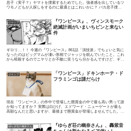
息子（実子？）ヤマトを捜索するためでした。強者感を出しているツ
ワモノどもが人探しをするのに最適とはこれいかに？ バカ息子捜索
の為に呼ばれた飛び六胞に強者感などない。ただ探偵役とて...
『ワンピース』、ヴィンスモーク
ジャンプ
絶滅計画がいまいちピンと来ない
件
ギロリ…！！ 今週の『ワンピース』861話「演技派」でちょいと気に
なったのはビッグマムが凄い形相でジャッジを睨んでいたこと。これ
から暗殺するのでニヤリとか不敵に笑うなら分かるんですけど、ギロ
リと睨むというね。 ＜関連記事＞ 何度も述べてます...
「ワンピース」ドキンホーテ・ド
ジャンプ
フラミンゴは謎だらけ
現在「ワンピース」の作中で登場した懸賞金の中で最も高い男って誰
か知ってますか？ 実際は白ひげ、エドワード・ニューゲートが最も
高額なんだと思いますが、最後まで懸賞金が登場しませんでした。
今のところ、最も高額なのはドンキホーテ・ドフラミンゴの...
『ゆらぎ荘の幽奈さん』、轟紫音
ゆらぎ荘の幽奈さん