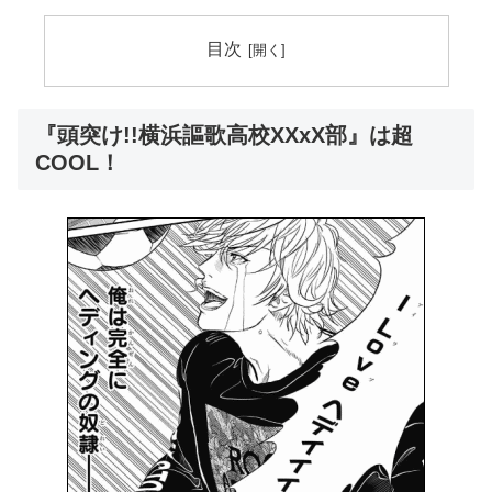
目次
『頭突け!!横浜謳歌高校XXxX部』は超
COOL！