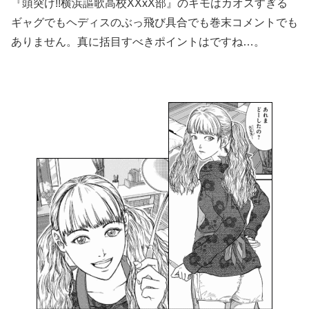
『頭突け!!横浜謳歌高校XXxX部』のキモはカオスすぎる
ギャグでもヘディスのぶっ飛び具合でも巻末コメントでも
ありません。真に括目すべきポイントはですね…。