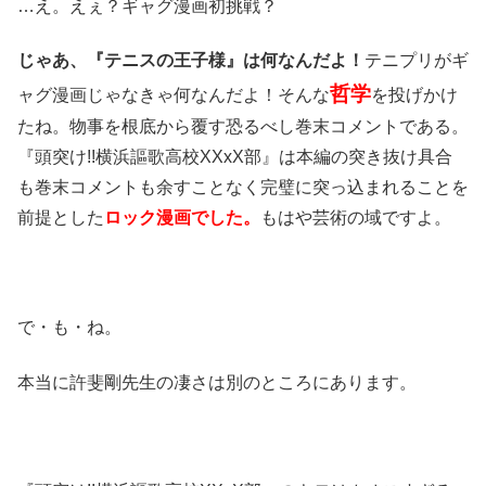
…え。えぇ？ギャグ漫画初挑戦？
じゃあ、『テニスの王子様』は何なんだよ！
テニプリがギ
哲学
ャグ漫画じゃなきゃ何なんだよ！そんな
を投げかけ
たね。物事を根底から覆す恐るべし巻末コメントである。
『頭突け!!横浜謳歌高校XXxX部』は本編の突き抜け具合
も巻末コメントも余すことなく完璧に突っ込まれることを
前提とした
ロック漫画でした。
もはや芸術の域ですよ。
で・も・ね。
本当に許斐剛先生の凄さは別のところにあります。