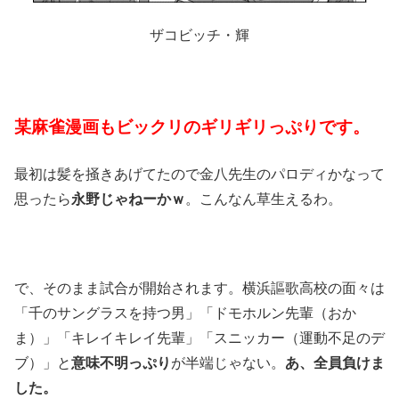
ザコビッチ・輝
某麻雀漫画もビックリのギリギリっぷりです。
最初は髪を掻きあげてたので金八先生のパロディかなって
思ったら
永野じゃねーかｗ
。こんなん草生えるわ。
で、そのまま試合が開始されます。横浜謳歌高校の面々は
「千のサングラスを持つ男」「ドモホルン先輩（おか
ま）」「キレイキレイ先輩」「スニッカー（運動不足のデ
ブ）」と
意味不明っぷり
が半端じゃない。
あ、全員負けま
した。