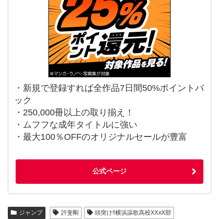
・新規で登録すれば全作品7日間50%ポイントバ
ック
・250,000冊以上の取り揃え！
・ムフフな成年タイトルに強い
・最大100％OFFのオリジナルセールが豊富
公式ページ
ジャンプ
許斐剛
頭突け!!横浜謳歌高校XXxX部