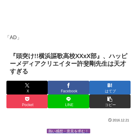
「AD」
『頭突け!!横浜謳歌高校XXxX部』、ハッピ
ーメディアクリエイター許斐剛先生は天才
すぎる
X
Facebook
はてブ
Pocket
LINE
コピー
2016.12.21
熱い感想・意見を求む！