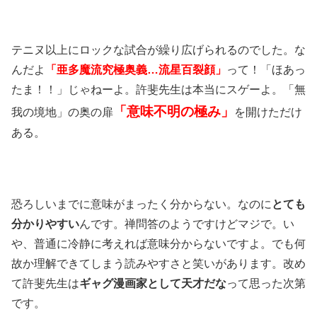
テニヌ以上にロックな試合が繰り広げられるのでした。な
んだよ
「亜多魔流究極奥義…流星百裂顔」
って！「ほあっ
たま！！」じゃねーよ。許斐先生は本当にスゲーよ。「無
「意味不明の極み」
我の境地」の奥の扉
を開けただけ
ある。
恐ろしいまでに意味がまったく分からない。なのに
とても
分かりやすい
んです。禅問答のようですけどマジで。い
や、普通に冷静に考えれば意味分からないですよ。でも何
故か理解できてしまう読みやすさと笑いがあります。改め
て許斐先生は
ギャグ漫画家として天才だな
って思った次第
です。