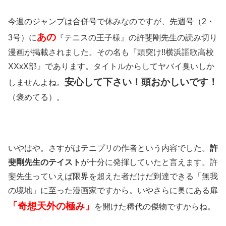
今週のジャンプは合併号で休みなのですが、先週号（2・
あの
3号）に
『テニスの王子様』の許斐剛先生の読み切り
漫画が掲載されました。その名も『頭突け!!横浜謳歌高校
XXxX部』であります。タイトルからしてヤバイ臭いしか
安心して下さい！頭おかしいです！
しませんよね。
（褒めてる）。
いやはや。さすがはテニプリの作者という内容でした。
許
斐剛先生のテイスト
が十分に発揮していたと言えます。許
斐先生っていえば限界を超えた者だけだ到達できる「無我
の境地」に至った漫画家ですから。いやさらに奥にある扉
「奇想天外の極み」
を開けた稀代の傑物ですからね。