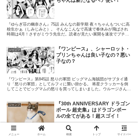
ちゃんは新たなるベア使い！
『ゆらぎ荘の幽奈さん』75話 みんなの新学期 夜々ちゃんもついに高
校生かぁ（しみじみと）。 そんなこんなで高速で春休みが飛ばされ
時期は4月！さすがミウラ先生だ。読者が見たい展開を速攻でブチ込
んできおる。ダラダラ春休みなんてやる必要などないの...
『ワンピース』、シャーロット・
ジャンプ
プリンちゃんは良い子なの？悪い
子なの？
『ワンピース』第845話 怒りの軍団 ビッグマム海賊団がサブタイ通
り「怒りの軍団」としてルフィに襲い掛かる。 将星クラッカーを倒
してことでビッグマムの怒りを買ってしまいました。ウルージさんが
将星を討った時はクラッカー軍が海を黒く埋め尽くしリ...
『30th ANNIVERSARY ドラゴン
ジャンプ
ボール 超史集』はドラゴンボー
ルの全てがある！超スゴイ！
『30th ANNIVERSARY ドラゴンボール 超史集』が発売されまし
メニュー
ホーム
検索
トップ
サイドバー