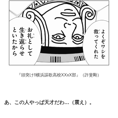
『頭突け!!横浜謳歌高校XXxX部』（許斐剛）
あ、この人やっぱ天才だわ…（震え）。