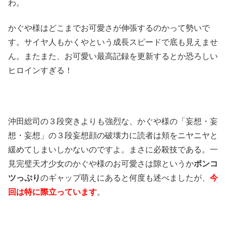
わ。
かぐや様はどこまでお可愛さが伸張するのかって勢いで
す。サイヤ人もかくやという成長スピードで底も見えませ
ん。またまた、お可愛い最高記録を更新するとか恐ろしい
ヒロインすぎる！
沖田総司の３段突きよりも強烈な、かぐや様の「妄想・妄
想・妄想」の３段妄想顔の破壊力に読者は頬をニヤニヤと
緩めてしまいしかないのですよ。まさに必殺技である。一
見完璧天才少女のかぐや様のお可愛さは隙というか
ポンコ
ツっぷり
のギャップ萌えにあると何度も述べましたが、
今
回は特に際立っています
。