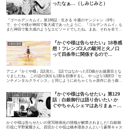
ったなぁ…（しみじみと）
『ゴールデンカムイ』第188話：生きる 今週のヤンジャン（9号）
で、かぐや様が神回で集大成であったように、『ゴルデンカムイ』も
また神回で集大成のようなエピソードでしたね。まあ、それを全て台
無しにしてしまうのが金カムクオリティなのですが…（褒...
『かぐや様は告らせたい』18巻感
お勧め漫画
想！フレンズ2人の駿河と火ノ口
って四条帝に関係するので
は…！？
アニメ『かぐや様』2話見た。 1話ではなかったED曲がお披露目とな
りましたね。 この辺の演出も1期を彷彿するし、やっぱり1期ED「セ
ンチメンタルクライシス」と同じようにめちゃくちゃ原作に合う曲と
歌詞です。2期のED「風に吹かれて」はコミック...
『かぐや様は告らせたい』第129
かぐや様は告らせたい
話：白銀御行は語り合いたい か
ぐやちゃんシェマはありまぁ～
す！
かぐや様は告らせたいの実写映画化の情報が解禁されました! 白銀御
行役に平野紫耀さん、四宮かぐや役は橋本環奈さんという豪華キャス