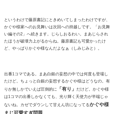
というわけで藤原書記にときめいてしまったわけですが、
かぐや様家へのお見舞いは次回への持越しです。「お見舞
い編その2」へ続きます。じらしおるわい。まあじらされ
たほうが破壊力上がるからね。藤原書記も可愛かったけ
ど、やっぱりかぐや様なんだよなぁ（しみじみと）。
出番1コマである。まあ白銀の妄想の中では何度も登場し
たけど。ちょっと白銀の妄想するかぐや様はどうなの。有
「有り」
りか無しかでいえば圧倒的に
だけど。かぐや様
は1コマの出番しかなくても、光り輝く天使力が半端じゃ
かぐや様
ないね。カゼでダウンして甘えん坊になってる
まじ可愛すぎ問題
。