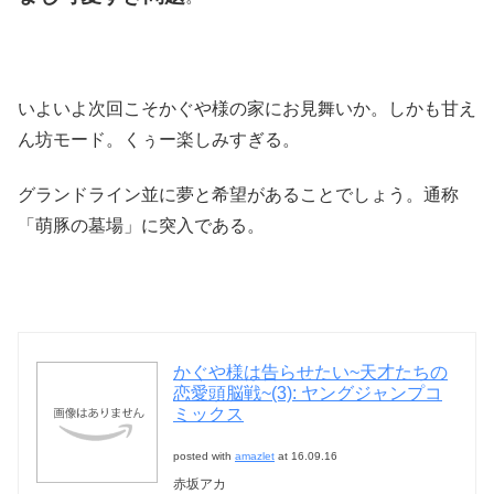
いよいよ次回こそかぐや様の家にお見舞いか。しかも甘え
ん坊モード。くぅー楽しみすぎる。
グランドライン並に夢と希望があることでしょう。通称
「萌豚の墓場」に突入である。
かぐや様は告らせたい~天才たちの
恋愛頭脳戦~(3): ヤングジャンプコ
ミックス
posted with
amazlet
at 16.09.16
赤坂アカ