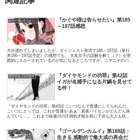
関連記事
『かぐや様は告らせたい』第185
かぐや様は告らせたい
～187話感想
大分遅れてしまいましたが、ダイジェスト形式で185～187話（単行
本195～197話予定）の感想でも。 大友京子の誤解を解く（？）が意
図的にスルーされているのが気になるところですが、ニヤニヤのバレ
ンタインから爆弾投下寸前っぽいフリまで見どこ...
『ダイヤモンドの功罪』第42話
ダイヤモンドの功罪
イガが名捕手になる片鱗を見せて
る件！
『ダイヤモンドの功罪』第42話 こいつなんで普通にしてられんだ。
こいつにとっては、これが普通か あぁ…真夜パイセンがどんどん病
んでいく…。 これまで綾瀬川の圧倒的才能を前に子供も大人も狂っ
ていきましたが、足立フェニックスに来てから綾瀬川はま...
『ゴールデンカムイ』第188話：
ヤングジャンプ
生きる 感動的で集大成の再会だ