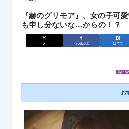
『赫のグリモア』、女の子可愛
も申し分ないな…からの！？
X
Facebook
はてブ
熱い感
お