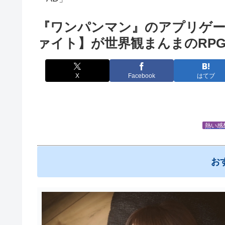
『ワンパンマン』のアプリゲーム【
ァイト】が世界観まんまのRP
X
Facebook
はてブ
熱い感
お