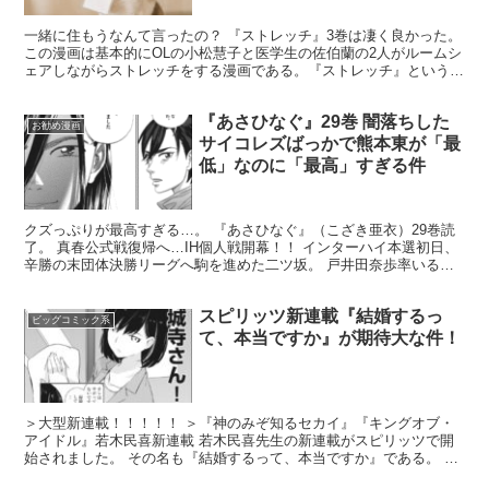
一緒に住もうなんて言ったの？ 『ストレッチ』3巻は凄く良かった。
この漫画は基本的にOLの小松慧子と医学生の佐伯蘭の2人がルームシ
ェアしながらストレッチをする漫画である。『ストレッチ』というタ
イトル通り、ストレッチするだけの日常漫画でそこに...
『あさひなぐ』29巻 闇落ちした
お勧め漫画
サイコレズばっかで熊本東が「最
低」なのに「最高」すぎる件
クズっぷりが最高すぎる…。 『あさひなぐ』（こざき亜衣）29巻読
了。 真春公式戦復帰へ…IH個人戦開幕！！ インターハイ本選初日、
辛勝の末団体決勝リーグへ駒を進めた二ツ坂。 戸井田奈歩率いる絶
対王者・熊本東、やす子のかつての後輩・山吹（天羽...
スピリッツ新連載『結婚するっ
ビッグコミック系
て、本当ですか』が期待大な件！
＞大型新連載！！！！！ ＞『神のみぞ知るセカイ』『キングオブ・
アイドル』若木民喜新連載 若木民喜先生の新連載がスピリッツで開
始されました。 その名も『結婚するって、本当ですか』である。 あ
れ？もうバイバイサンデーなのかな。この前、お姉ショタ...