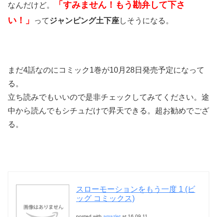
「すみません！もう勘弁して下さ
なんだけど。
い！」
って
ジャンピング土下座
しそうになる。
まだ4話なのにコミック1巻が10月28日発売予定になって
る。
立ち読みでもいいので是非チェックしてみてください。途
中から読んでもシチュだけで昇天できる。超お勧めでござ
る。
スローモーションをもう一度 1 (ビ
ッグ コミックス)
posted with
amazlet
at 16.09.11