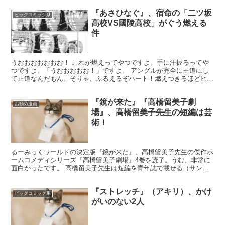
『あさひなぐ』、宿命の「二ツ坂
ビッグコミック系
高校VS國陵高校」がぐう燃える
件
うおおおおおおお！ これが燃えってやつですよ。手に汗握るってや
つですよ。「うおおおおお！」ですよ。 アングルが完全に王道にし
て正道なんだもん。そりゃ、ふるえるぞハート！燃えつきるほどヒー
ト！ってなるわ。ど真ん中に熱血王道やられちゃ最高以外に...
『鏡が来た』『高橋留美子劇
お勧め漫画
場』、高橋留美子先生の短編は芸
術！
るーみっくワールドの決定版『鏡が来た』、高橋留美子先生の傑作ホ
ームコメディシリーズ『高橋留美子劇場』4巻を読了。うむ、非常に
面白かったです。 高橋留美子先生は短編を青年誌で載せる（サンデ
ー掲載のもあるが）ので、『境界のRINNE』よりも大人...
『ストレッチ』（アキリ）、かけ
ビッグコミック系
がいのない2人