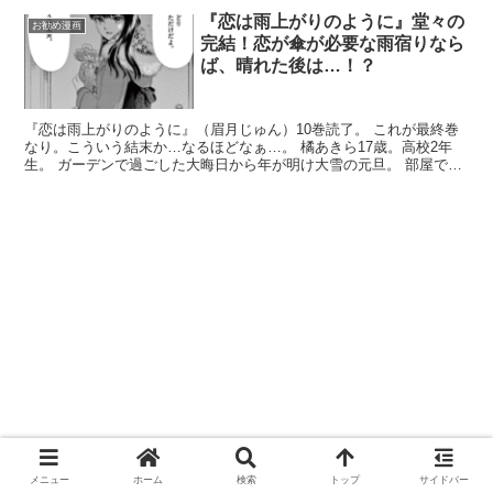
『恋は雨上がりのように』堂々の
お勧め漫画
完結！恋が傘が必要な雨宿りなら
ば、晴れた後は…！？
『恋は雨上がりのように』（眉月じゅん）10巻読了。 これが最終巻
なり。こういう結末か…なるほどなぁ…。 橘あきら17歳。高校2年
生。 ガーデンで過ごした大晦日から年が明け大雪の元旦。 部屋で一
人黙々とペンを走らせる店長。 編み上げたマフラー...
メニュー
ホーム
検索
トップ
サイドバー