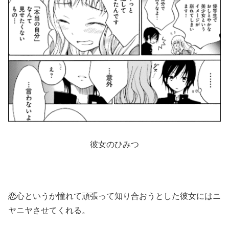
彼女のひみつ
恋心というか憧れて頑張って知り合おうとした彼女にはニ
ヤニヤさせてくれる。