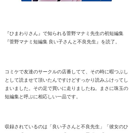
『ひまわりさん』で知られる菅野マナミ先生の初短編集
『菅野マナミ短編集 良い子さんと不良先生』を読了。
コミケで友達のサークルの店番してて、その時に暇つぶし
として読ませて頂いたんですけどすっかり読みふけってし
まいました。その足で買いに走りましたね。まさに珠玉の
短編集と呼ぶに相応しい一品です。
収録されているのは「良い子さんと不良先生」「彼女のひ