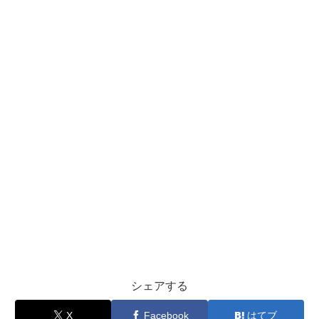
シェアする
X
Facebook
はてブ