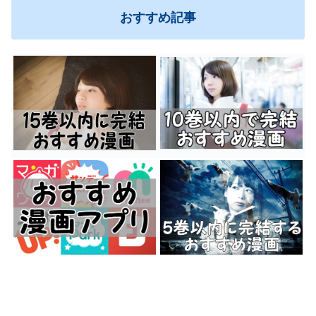
おすすめ記事