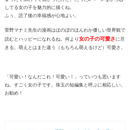
してる女の子を魅力的に描くね。
ふぅ、読了後の幸福感が心地よい。
菅野マナミ先生の漫画はほのぼのほんわか優しい世界観で
女の子の可愛さ
読むとハッピーになれるね。何より
に尽
きる。萌えとはまた違う（もちろん萌えるけど）可愛さ。
「可愛い！なんだこれ！可愛い！」っていつも思います
ね。すごく女の子です。珠玉の短編集と呼ぶに相応しい。
お勧め！