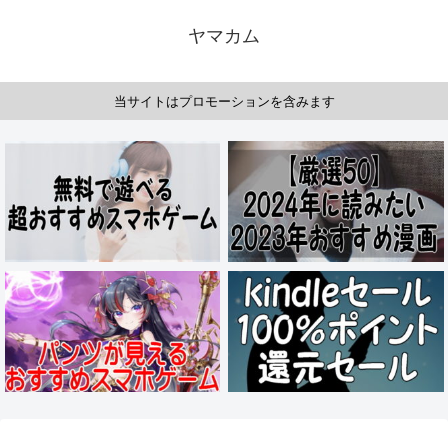
ヤマカム
当サイトはプロモーションを含みます