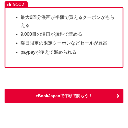
最大6回分漫画が半額で買えるクーポンがもら
える
9,000冊の漫画が無料で読める
曜日限定の限定クーポンなどセールが豊富
paypayが使えて溜められる
eBookJapanで半額で読もう！