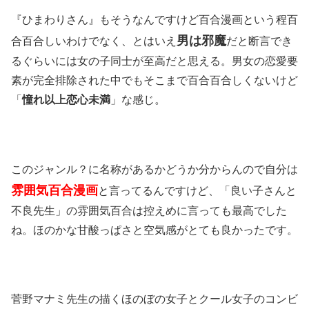
『ひまわりさん』もそうなんですけど百合漫画という程百
男は邪魔
合百合しいわけでなく、とはいえ
だと断言でき
るぐらいには女の子同士が至高だと思える。男女の恋愛要
素が完全排除された中でもそこまで百合百合しくないけど
「
憧れ以上恋心未満
」な感じ。
このジャンル？に名称があるかどうか分からんので自分は
雰囲気百合漫画
と言ってるんですけど、「良い子さんと
不良先生」の雰囲気百合は控えめに言っても最高でした
ね。ほのかな甘酸っぱさと空気感がとても良かったです。
菅野マナミ先生の描くほのぼの女子とクール女子のコンビ