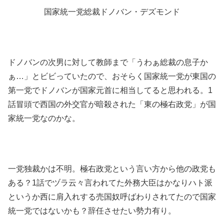
国家統一党総裁ドノバン・デズモンド
ドノバンの次男に対して教師まで「うわぁ総裁の息子か
ぁ…」とビビっていたので、おそらく国家統一党が東国の
第一党でドノバンが国家元首に相当してると思われる。1
話冒頭で西国の外交官が暗殺された「東の極右政党」が国
家統一党なのかな。
一党独裁かは不明。極右政党という言い方から他の政党も
ある？1話でヅラ云々言われてた外務大臣はかなりハト派
というか西に肩入れする売国奴呼ばわりされてたので国家
統一党ではないかも？辞任させたい勢力有り。