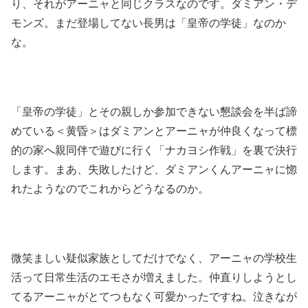
り、それがアーニャと同じクラスなのです。ダミアン・デ
モンズ。まだ登場してない長男は「皇帝の学徒」なのか
な。
「皇帝の学徒」とその親しか参加できない懇談会を半ば諦
めている＜黄昏＞はダミアンとアーニャが仲良くなって標
的の家へ親同伴で遊びに行く「ナカヨシ作戦」を裏で決行
します。まあ、失敗したけど、ダミアンくんアーニャに惚
れたようなのでこれからどうなるのか。
微笑ましい疑似家族としてだけでなく、アーニャの学校生
活って日常生活のエモさが増えました。仲直りしようとし
てるアーニャがとてつもなく可愛かったですね。泣きなが