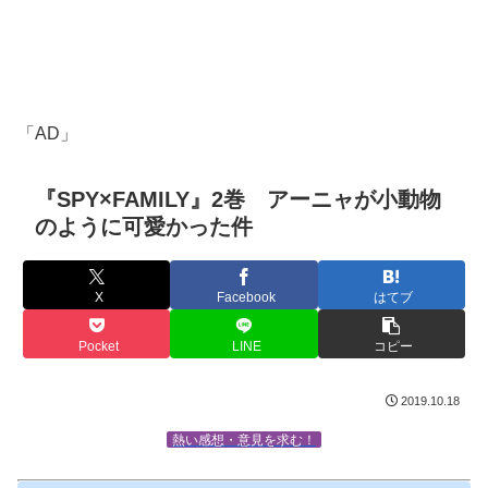
「AD」
『SPY×FAMILY』2巻 アーニャが小動物
のように可愛かった件
X
Facebook
はてブ
Pocket
LINE
コピー
2019.10.18
熱い感想・意見を求む！