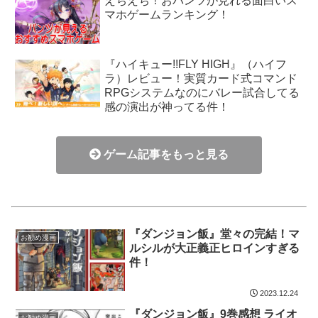
えちえち！おパンツが見れる面白いス
マホゲームランキング！
『ハイキュー!!FLY HIGH』（ハイフ
ラ）レビュー！実質カード式コマンド
RPGシステムなのにバレー試合してる
感の演出が神ってる件！
ゲーム記事をもっと見る
『ダンジョン飯』堂々の完結！マ
お勧め漫画
ルシルが大正義正ヒロインすぎる
件！
2023.12.24
『ダンジョン飯』9巻感想 ライオ
お勧め漫画