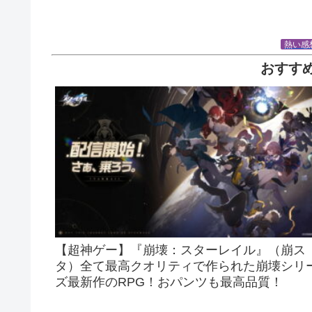
熱い感
おすす
【超神ゲー】『崩壊：スターレイル』（崩ス
タ）全て最高クオリティで作られた崩壊シリ
ズ最新作のRPG！おパンツも最高品質！