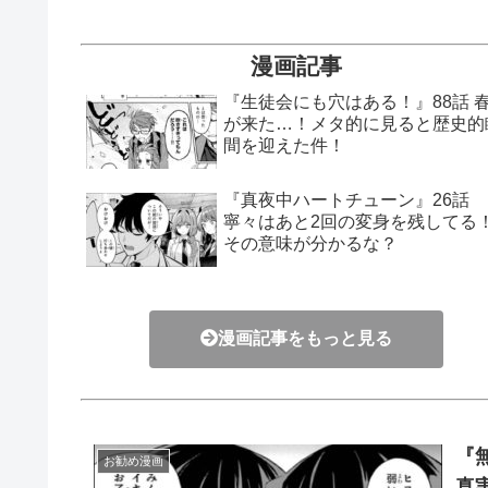
漫画記事
『生徒会にも穴はある！』88話 
が来た…！メタ的に見ると歴史的
間を迎えた件！
『真夜中ハートチューン』26話
寧々はあと2回の変身を残してる
その意味が分かるな？
漫画記事をもっと見る
『
お勧め漫画
真