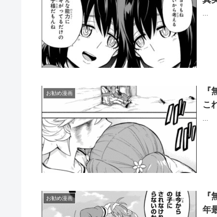
...
『
お勧め漫画
こ
...
『
お勧め漫画
年