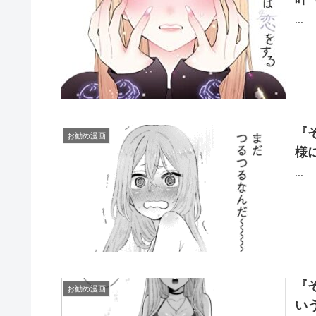
...
『
お勧め漫画
様
...
『
お勧め漫画
い