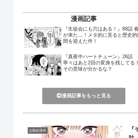
漫画記事
『生徒会にも穴はある！』88話 
が来た…！メタ的に見ると歴史的
間を迎えた件！
『真夜中ハートチューン』26話
寧々はあと2回の変身を残してる
その意味が分かるな？
漫画記事をもっと見る
『
お勧め漫画
叶