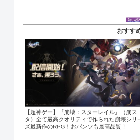
熱い感
おすす
【超神ゲー】『崩壊：スターレイル』（崩ス
タ）全て最高クオリティで作られた崩壊シリ
ズ最新作のRPG！おパンツも最高品質！