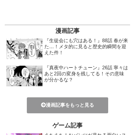
漫画記事
『生徒会にも穴はある！』88話 春が来
た…！メタ的に見ると歴史的瞬間を迎
えた件！
『真夜中ハートチューン』26話 寧々は
あと2回の変身を残してる！その意味
が分かるな？
漫画記事をもっと見る
ゲーム記事