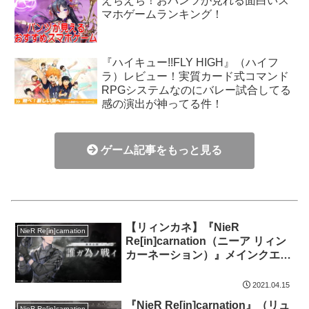
えちえち！おパンツが見れる面白いス
マホゲームランキング！
『ハイキュー!!FLY HIGH』（ハイフ
ラ）レビュー！実質カード式コマンド
RPGシステムなのにバレー試合してる
感の演出が神ってる件！
ゲーム記事をもっと見る
【リィンカネ】『NieR
NieR Re[in]carnation
Re[in]carnation（ニーア リィン
カーネーション）』メインクエス
ト10章「誰ガ為ノ戦イ」攻略・感
想
2021.04.15
『NieR Re[in]carnation』（リュ
NieR Re[in]carnation