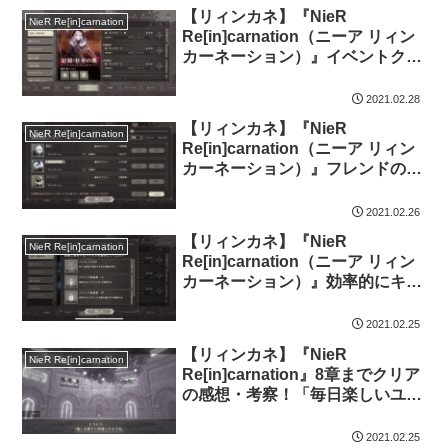
【リィンカネ】『NieR
NieR Re[in]carnation
Re[in]carnation（ニーア リィン
カーネーション）』イベントクエ
スト「記録：狂妄の巣」解説・感
想
2021.02.28
【リィンカネ】『NieR
NieR Re[in]carnation
Re[in]carnation（ニーア リィン
カーネーション）』フレンドの増
やし方を解説
2021.02.26
【リィンカネ】『NieR
NieR Re[in]carnation
Re[in]carnation（ニーア リィン
カーネーション）』効率的にキャ
ラ強化（周回）するためのお得な
スタミナ対策を解説！
2021.02.25
【リィンカネ】『NieR
NieR Re[in]carnation
Re[in]carnation』8章までクリア
の感想・考察！「毎日楽しいユメ
を見れたらいいのになぁ。」って
言うけどさぁ…
2021.02.25