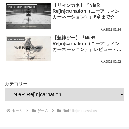
【リィンカネ】『NieR
NieR Re[in]carnation
Re[in]carnation（ニーア リィン
カーネーション）』6章までクリ
アの感想・考察！「誰か」と「誰
か」の2人だけの物語
2021.02.24
【超神ゲー】『NieR
gamereview
Re[in]carnation（ニーア リィン
カーネーション）』レビュー・評
価！シャフトアニメのような演出
で紡がれる記憶を修正するRPG
2021.02.22
カテゴリー
ホーム
ゲーム
NieR Re[in]carnation