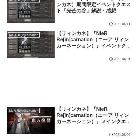
ンカネ）期間限定イベントクエス
ト「光芒の谷」解説・感想
2021.04.11
【リィンカネ】『NieR
NieR Re[in]carnation
Re[in]carnation（ニーア リィン
カーネーション）』イベントクエ
スト「皎潔の丘」解説・感想
2021.04.01
【リィンカネ】『NieR
NieR Re[in]carnation
Re[in]carnation（ニーア リィン
カーネーション）』メインクエス
ト9章「血の復讐」攻略・感想
2021.03.09