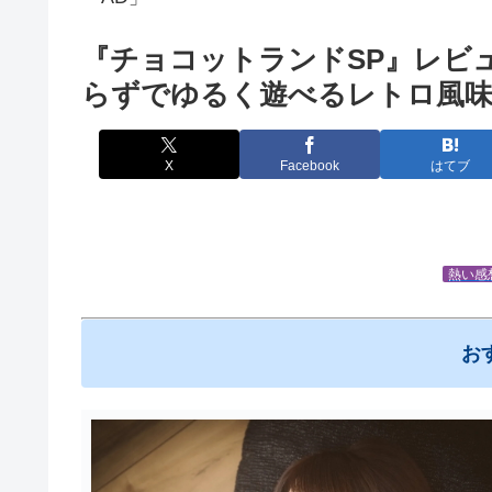
『チョコットランドSP』レビ
らずでゆるく遊べるレトロ風味
X
Facebook
はてブ
熱い感
お