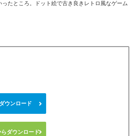
いったところ。ドット絵で古き良きレトロ風なゲーム
 からダウンロード
y からダウンロード