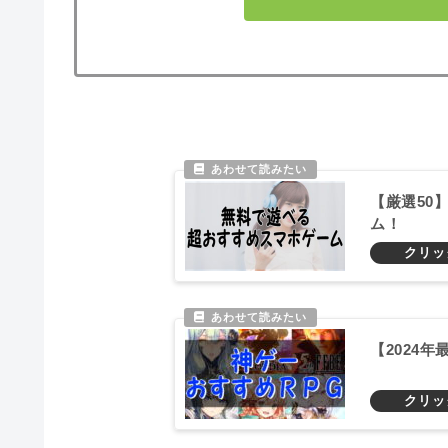
【厳選50
ム！
【2024