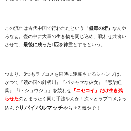
この流れは古代中国で行われたという
「蠱毒の術」
なんや
ろなぁ。壺の中に大量の生き物を閉じ込め、戦わせ共食い
させて、
最後に残った1匹
を神霊とするという。
つまり、3つもラブコメを同時に連載させるジャンプは、
かつて『鏡の国の針栖川』『パジャマな彼女』『恋染紅
葉』『i・ショウジョ』を競わせ
『ニセコイ』だけ生き残
らせた
のとまったく同じ手法やんか！次々とラブコメぶっ
サバイバルマッチ
込んで
やらせる気やで！