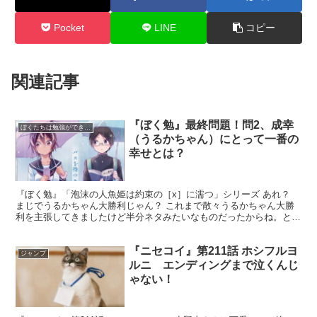
Pocket
LINE
コピー
関連記事
『ぼく勉』最終問題！問2、成幸
ぼくたちは勉強ができない
（うるかちゃん）にとって一番の
幸せとは？
『ぼく勉』「泡沫の人魚姫は約束の［x］に濡つ」シリーズ あれ？
まじでうるかちゃん大勝利じゃん？ これまで散々うるかちゃん大勝
利を主張してきましたけど半分ネタみたいなものだったからね。とい
うのもうるかちゃんは途中参戦したヒロインだからです。...
『ニセコイ』第211話 ホシフルヨ
ジャンプ
ルニ エンディングまで泣くんじ
ゃない！