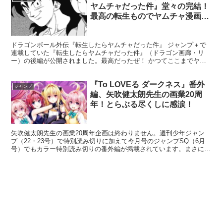
ヤムチャだった件』堂々の完結！
最高の転生ものでヤムチャ漫画だ
った！
ドラゴンボール外伝『転生したらヤムチャだった件』 ジャンプ＋で
連載していた『転生したらヤムチャだった件』（ドラゴン画廊・リ
ー）の後編が公開されました。最高だったぜ！ かつてここまでヤム
チャと向き合った作品があっただろうか？いや無い！ 『転生...
『To LOVEる ダークネス』番外
ジャンプ
編、矢吹健太朗先生の画業20周
年！とらぶる尽くしに感涙！
矢吹健太朗先生の画業20周年企画は終わりません。週刊少年ジャン
プ（22・23号）で特別読み切りに加えて今月号のジャンプSQ（6月
号）でもカラー特別読み切りの番外編が掲載されています。まさにと
らぶる尽くしですね。 とらぶる番外編 『とらぶるダ...