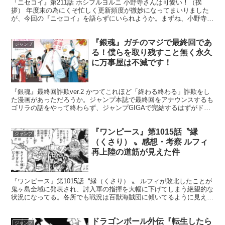
『ニセコイ』第211話 ホシフルヨルニ 小野寺さんは可愛い！（挨
拶） 年度末の為にくそ忙しく更新頻度が微妙になってまいりました
が、今回の『ニセコイ』を語らずにいられようか。まずね、小野寺さ
んが可愛い。それとね、小野寺さんが可愛い。やっぱり小...
『銀魂』ガチのマジで最終回であ
ジャンプ
る！僕らを取り残すこと無く永久
に万事屋は不滅です！
『銀魂』最終回詐欺ver.2 かつてこれほど「終わる終わる」詐欺をし
た漫画があっただろうか。ジャンプ本誌で最終回をアナウンスするも
ゴリラの話をやって終わらず、ジャンプGIGAで完結するはずがドラ
ゴンボールのパロディにはじまり結局終わらず。 ...
『ワンピース』第1015話〝縁
ジャンプ
（くさり） 〟感想・考察 ルフィ
再上陸の道筋が見えた件
『ワンピース』第1015話〝縁（くさり） 〟 ルフィが敗北したことが
鬼ヶ島全域に発表され、討入軍の指揮を大幅に下げてしまう絶望的な
状況になってる。各所でも戦況は百獣海賊団に傾いてるように見えま
す。 1015話「縁（くさり）」感想・考察 お玉...
ドラゴンボール外伝『転生したら
ジャンプ