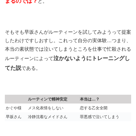
まるのでは？
と。
そもそも早坂さんがルーティーンを試してみようって提案
したわけですしおすし。これって自分の実体験…つまり、
本当の素状態では泣いてしまうところを仕事で忙殺される
泣かないようにトレーニングし
ルーティーンによって
てた説
である。
ルーティンで精神安定
本当は…？
かぐや様
メス化表情をしない
恋する乙女全開
早坂さん
冷静沈着なメイドさん
罪悪感で泣いてしまう