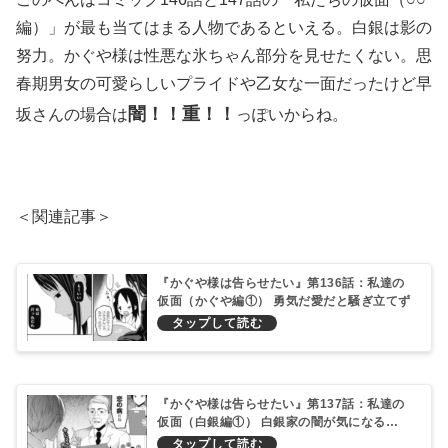
編）」が最も当てはまる人物であるといえる。白銀は影の
努力。かぐや様は性悪な氷ちゃん部分を見せたくない。思
春期男女の可愛らしいプライドや乙女な一面だったけど早
闇！！重！！
坂さんの場合は
っぽいからね。
＜関連記事＞
『かぐや様は告らせたい』第136話：私達の
仮面（かぐや編①） 勇気だ愛だと騒ぎ立てず
にその気になればいい！
『かぐや様は告らせたい』第137話：私達の
仮面（白銀編①） 白銀家の闇が気になる…