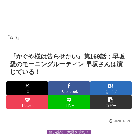
「AD」
『かぐや様は告らせたい』第169話：早坂
愛のモーニングルーティン 早坂さんは演
じている！
X
Facebook
はてブ
Pocket
LINE
コピー
2020.02.29
熱い感想・意見を求む！